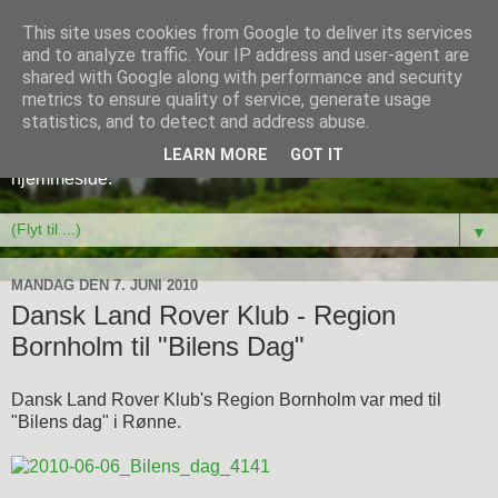
This site uses cookies from Google to deliver its services
Dansk Land Rover Klub -
and to analyze traffic. Your IP address and user-agent are
shared with Google along with performance and security
Region Bornholm
metrics to ensure quality of service, generate usage
statistics, and to detect and address abuse.
Dette er en arkiveret version af DLRK Bornholms gamle
LEARN MORE
GOT IT
hjemmeside.
▼
MANDAG DEN 7. JUNI 2010
Dansk Land Rover Klub - Region
Bornholm til "Bilens Dag"
Dansk Land Rover Klub's Region Bornholm var med til
"Bilens dag" i Rønne.